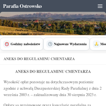
Parafia Ostrowsko
Skip to content
Godziny nabożeństw
Najnowsze Wydarzenia
Mod
ANEKS DO REGULAMINU CMENTARZA
ANEKS DO REGULAMINU CMENTARZA
Wysokość opłat pozostaje na dotychczasowym poziomie
zgodnie z uchwałą Duszpasterskiej Rady Parafialnej z dnia 2
września 2003 r. – zaktualizowany dnia 30 sierpnia 2023 r.
Opłaty są przyjmowane przez kancelarię parafialną za