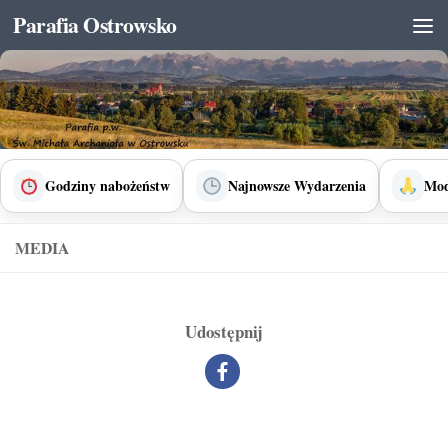
Parafia Ostrowsko
Skip to content
Godziny nabożeństw
Najnowsze Wydarzenia
Mod
MEDIA
Udostępnij