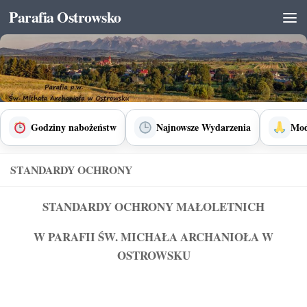
Parafia Ostrowsko
Skip to content
Godziny nabożeństw
Najnowsze Wydarzenia
Mod
STANDARDY OCHRONY
STANDARDY OCHRONY MAŁOLETNICH
W PARAFII ŚW. MICHAŁA ARCHANIOŁA W
OSTROWSKU