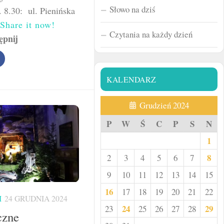
Słowo na dziś
. 8.30: ul. Pienińska
Share it now!
Czytania na każdy dzień
ępnij
KALENDARZ
Grudzień 2024
P
W
Ś
C
P
S
N
1
8
2
3
4
5
6
7
9
10
11
12
13
14
15
16
17
18
19
20
21
22
I
24 GRUDNIA 2024
24
29
23
25
26
27
28
czne