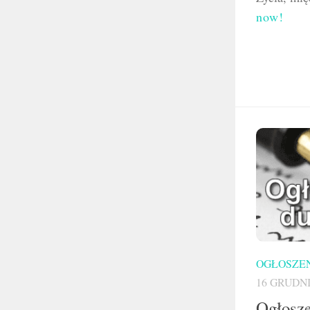
now!
OGŁOSZEN
16 GRUDNI
Ogłosze