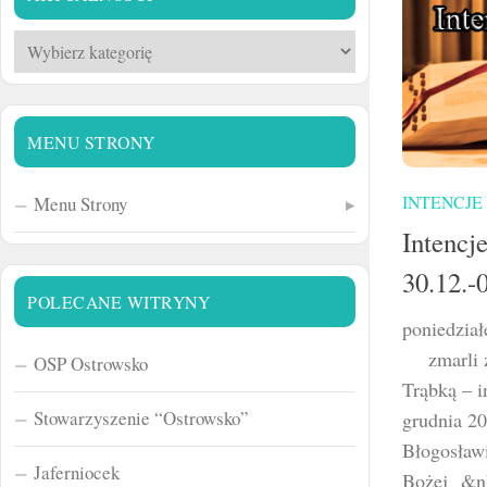
Aktualności
MENU STRONY
INTENCJE
Menu Strony
Intencj
30.12.-
POLECANE WITRYNY
poniedział
zmarli z 
OSP Ostrowsko
Trąbką – i
Stowarzyszenie “Ostrowsko”
grudnia 2
Błogosław
Jaferniocek
Bożej &n