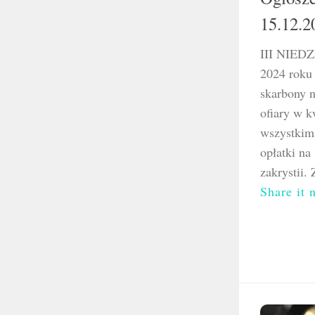
15.12.2
III NIED
2024 roku 
skarbony 
ofiary w k
wszystkim
opłatki na
zakrystii. 
Share it 