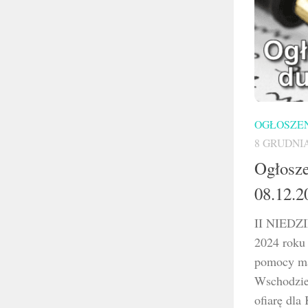
OGŁOSZEN
8 GRUDNIA
Ogłosze
08.12.2
II NIEDZ
2024 roku
pomocy ma
Wschodzie
ofiarę dla