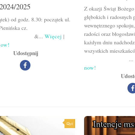
 2024/2025
Z okazji Świąt Bożego
głębokich i radosnych 
ątek) od godz. 8.30: początek ul.
wewnętrznego spokoju,
ienińska cz.
radości oraz błogosła
&...
Więcej
|
każdym dniu nadchodz
now!
wszystkich mies
Udostępnij
...
now!
Udost
0