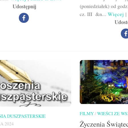
Udostępnij
(poniedziałek) od godz
cz. III &n...
Więcej
|
Udost
FILMY
/
WIEŚCI ZE WS
IA DUSZPASTERSKIE
Życzenia Świąte
A 2024