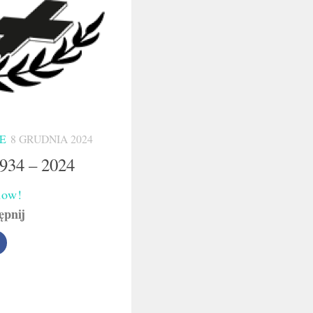
E
8 GRUDNIA 2024
1934 – 2024
now!
ępnij