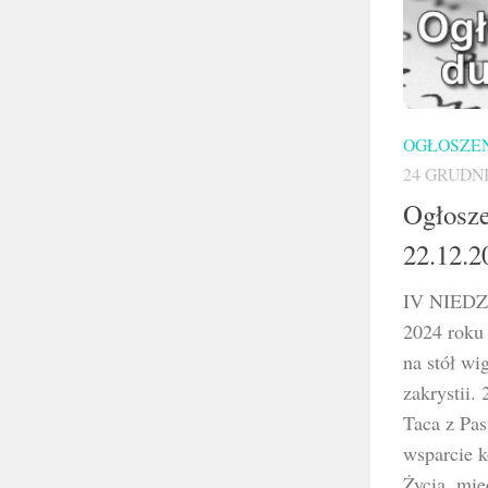
OGŁOSZEN
24 GRUDNI
Ogłosze
22.12.2
IV NIEDZ
2024 roku 
na stół wi
zakrystii.
Taca z Pas
wsparcie 
Życia, mię