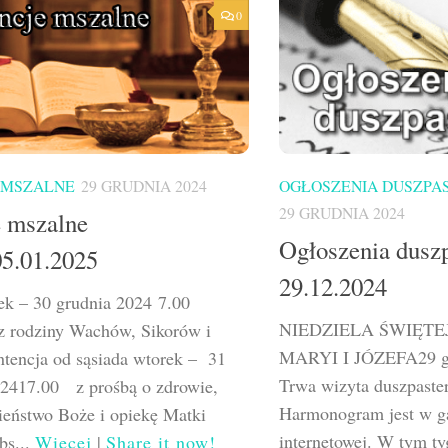
0
 MSZALNE
29 GRUDNIA 2024
OGŁOSZENIA DUSZPA
29 GRUDNIA 2024
e mszalne
Ogłoszenia duszp
05.01.2025
29.12.2024
ek – 30 grudnia 2024 7.00
NIEDZIELA ŚWIĘTE
rodziny Wachów, Sikorów i
MARYI I JÓZEFA29 gr
ntencja od sąsiada wtorek – 31
Trwa wizyta duszpaste
02417.00 z prośbą o zdrowie,
Harmonogram jest w gab
ieństwo Boże i opiekę Matki
internetowej. W tym ty
bs...
Więcej
|
Share it now!