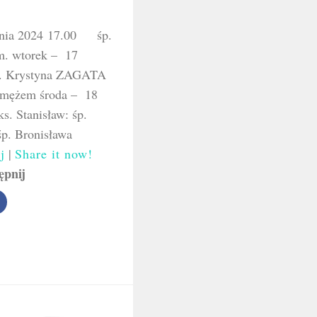
udnia 2024 17.00 śp.
m. wtorek – 17
. Krystyna ZAGATA
z mężem środa – 18
. Stanisław: śp.
. Bronisława
j
|
Share it now!
ępnij