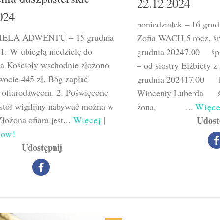
22.12.2024
024
poniedziałek – 16 gr
ZIELA ADWENTU – 15 grudnia
Zofia WACH 5 rocz. ś
1. W ubiegłą niedzielę do
grudnia 20247.00 śp
na Kościoły wschodnie złożono
– od siostry Elżbiety 
wocie 445 zł. Bóg zapłać
grudnia 202417.00 ks
 ofiarodawcom. 2. Poświęcone
Wincenty Luberda śp
 stół wigilijny nabywać można w
żona, ...
Więce
Złożona ofiara jest...
Więcej
|
Udost
now!
Udostępnij