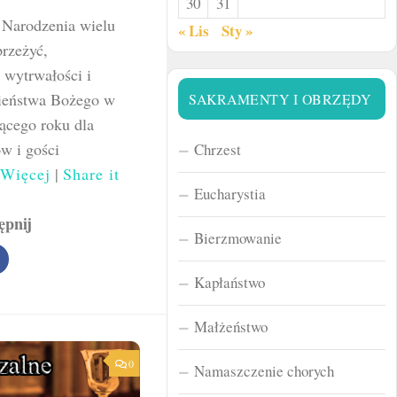
30
31
 Narodzenia wielu
« Lis
Sty »
przeżyć,
 wytrwałości i
wieństwa Bożego w
SAKRAMENTY I OBRZĘDY
ącego roku dla
zkańców i gości
Chrzest
Więcej
|
Share it
Eucharystia
ępnij
Bierzmowanie
Kapłaństwo
Małżeństwo
0
Namaszczenie chorych