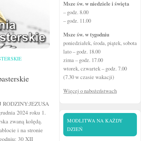
Msze św. w niedziele i święta
– godz. 8.00
– godz. 11.00
Msze św. w tygodniu
poniedziałek, środa, piątek, sobota
lato – godz. 18.00
STERSKIE
zima – godz. 17.00
wtorek, czwartek – godz. 7.00
asterskie
(7.30 w czasie wakacji)
Więcej o nabożeństwach
J RODZINY:JEZUSA
udnia 2024 roku 1.
MODLITWA NA KAŻDY
rska zwaną kolędą.
DZIEŃ
locie i na stronie
godniu: 30 XII