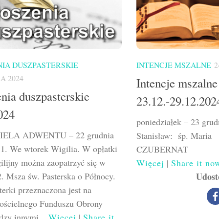
IA DUSZPASTERSKIE
INTENCJE MSZALNE
2
A 2024
Intencje mszalne
nia duszpasterskie
23.12.-29.12.202
024
poniedziałek – 23 gru
IELA ADWENTU – 22 grudnia
Stanisław: śp. Maria
1. We wtorek Wigilia. W opłatki
CZUBERN
gilijny można zaopatrzyć się w
Więcej
|
Share it no
 2. Msza św. Pasterska o Północy.
Udost
terki przeznaczona jest na
kościelnego Funduszu Obrony
dzy innymi...
Więcej
|
Share it