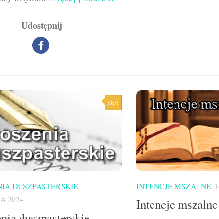
Udostępnij
0
IA DUSZPASTERSKIE
INTENCJE MSZALNE
1
A 2024
Intencje mszalne
nia duszpasterskie