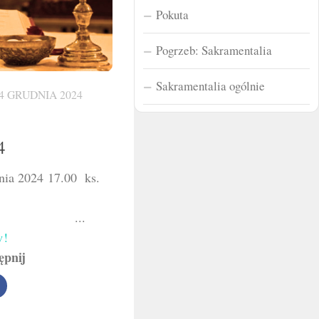
Pokuta
Pogrzeb: Sakramentalia
Sakramentalia ogólnie
4 GRUDNIA 2024
4
dnia 2024 17.00 ks.
AT ...
w!
ępnij