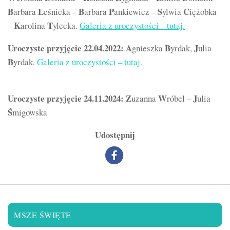
B
L
B
P
S
C
arbara
eśnicka –
arbara
ankiewicz –
ylwia
iężobka
K
T
–
arolina
ylecka.
Galeria z uroczystości – tutaj.
Uroczyste przyjęcie 22.04.2022:
A
B
J
gnieszka
yrdak,
ulia
B
yrdak.
Galeria z uroczystości – tutaj.
Uroczyste przyjęcie 24.11.2024:
Z
W
J
uzanna
róbel –
ulia
Ś
migowska
Udostępnij
MSZE ŚWIĘTE