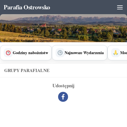
Parafia Ostrowsko
Skip to content
Godziny nabożeństw
Najnowsze Wydarzenia
Mod
GRUPY PARAFIALNE
Udostępnij