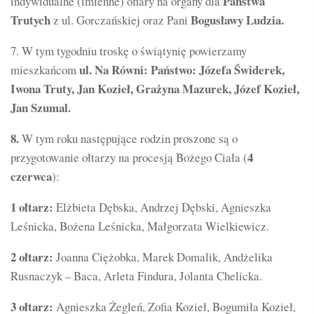
Państwa
indywidualne (imienne) ofiary na organy dla
Trutych
Bogusławy Ludzia.
z ul. Gorczańskiej oraz Pani
7. W tym tygodniu troskę o świątynię powierzamy
ul. Na Równi: Państwo: Józefa Świderek,
mieszkańcom
Iwona Truty, Jan Kozieł, Grażyna Mazurek, Józef Kozieł,
Jan Szumal.
8.
W tym roku następujące rodzin proszone są o
4
przygotowanie ołtarzy na procesją Bożego Ciała (
czerwca
):
1 ołtarz:
Elżbieta Dębska, Andrzej Dębski, Agnieszka
Leśnicka, Bożena Leśnicka, Małgorzata Wielkiewicz.
2 ołtarz:
Joanna Ciężobka, Marek Domalik, Andżelika
Rusnaczyk – Baca, Arleta Findura, Jolanta Chelicka.
3 ołtarz:
Agnieszka Żegleń, Zofia Kozieł, Bogumiła Kozieł,