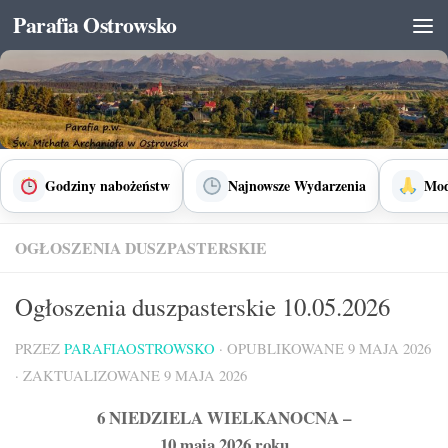
Parafia Ostrowsko
Skip to content
Godziny nabożeństw
Najnowsze Wydarzenia
Mod
OGŁOSZENIA DUSZPASTERSKIE
Ogłoszenia duszpasterskie 10.05.2026
PRZEZ
PARAFIAOSTROWSKO
· OPUBLIKOWANE
9 MAJA 2026
· ZAKTUALIZOWANE
9 MAJA 2026
6 NIEDZIELA WIELKANOCNA –
10 maja 2026 roku