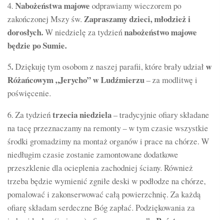
N
abożeństwa majowe
4.
odprawiamy wieczorem po
Zapraszamy dzieci, młodzież i
zakończonej Mszy św.
dorosłych.
nabożeństwo majowe
W niedzielę za tydzień
będzie po Sumie.
.
w
5
Dziękuję tym osobom z naszej parafii, które brały udział
Różańcowym „Jerycho” w Ludźmierzu
– za modlitwę i
poświęcenie.
trzecia niedziela
6. Za tydzień
– tradycyjnie ofiary składane
na tacę przeznaczamy na remonty – w tym czasie wszystkie
środki gromadzimy na montaż organów i prace na chórze. W
niedługim czasie zostanie zamontowane dodatkowe
przeszklenie dla ocieplenia zachodniej ściany. Również
trzeba będzie wymienić zgniłe deski w podłodze na chórze,
pomalować i zakonserwować całą powierzchnię. Za każdą
ofiarę składam serdeczne Bóg zapłać. Podziękowania za