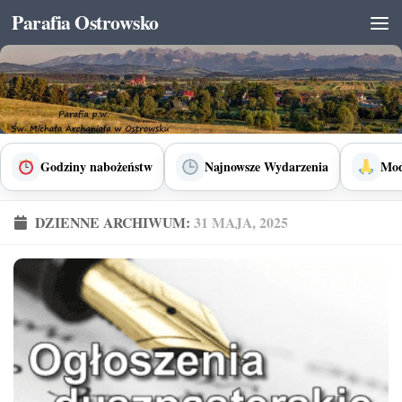
Parafia Ostrowsko
Skip to content
Godziny nabożeństw
Najnowsze Wydarzenia
Mod
DZIENNE ARCHIWUM:
31 MAJA, 2025