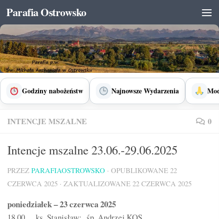
Parafia Ostrowsko
Skip to content
Godziny nabożeństw
Najnowsze Wydarzenia
Mod
INTENCJE MSZALNE
0
Intencje mszalne 23.06.-29.06.2025
PRZEZ
PARAFIAOSTROWSKO
· OPUBLIKOWANE
22
CZERWCA 2025
· ZAKTUALIZOWANE
22 CZERWCA 2025
poniedziałek – 23 czerwca 2025
18.00 ks. Stanisław: śp. Andrzej KOS