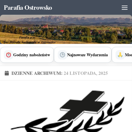
Parafia Ostrowsko
Skip to content
Godziny nabożeństw
Najnowsze Wydarzenia
Mod
DZIENNE ARCHIWUM:
24 LISTOPADA, 2025