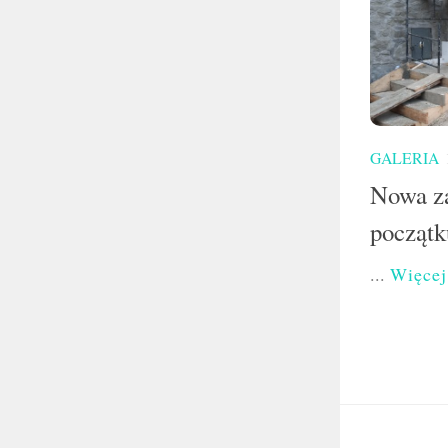
GALERIA
Nowa za
początk
...
Więcej