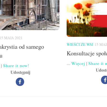
15 MAJA 2021
WIEŚCI ZE WSI
15 MAJ
krystia od samego
Konsultacje społ
u
...
Więcej
|
Share it 
|
Share it now!
Udost
Udostępnij