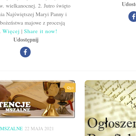
Udost
. wielkanocnej. 2. Jutro święto
ia Najświętszej Maryi Panny i
abożeństwa majowe z procesją
..
Więcej
|
Share it now!
Udostępnij
0
 MSZALNE
22 MAJA 2021