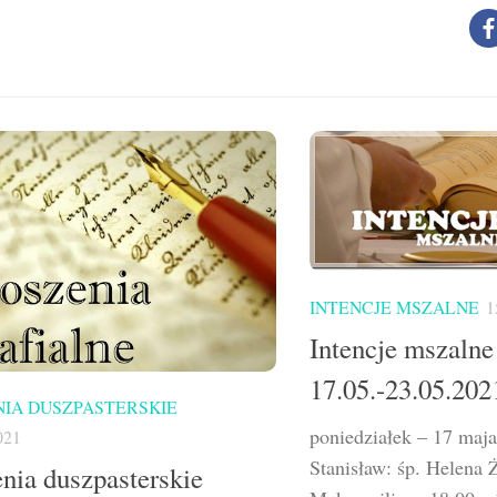
INTENCJE MSZALNE
1
Intencje mszalne
17.05.-23.05.202
IA DUSZPASTERSKIE
poniedziałek – 17 maj
021
Stanisław: śp. Helen
nia duszpasterskie