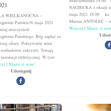
Maksymiliana 18.00 
021
NAGIECKA z okazji ur
maja 2021 18.00 ks. S
LA WIELKANOCNA –
Marian ANTOLEC – od
ąpienie Pańskie16 maja 2021
Więcej
|
Share it no
isiaj uroczystość
Udost
ąpienia Pańskiego. Bóg zapłać za
isiaj ofiary. Pokrywamy nimi
 rozbudowie zakrystii. Trwają
 instalacji elektrycznej. W tym
cej
|
Share it now!
Udostępnij