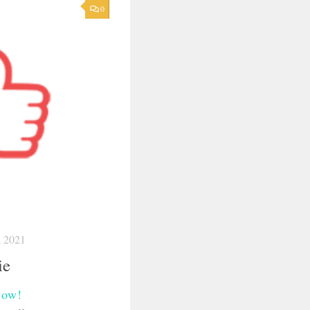
0
 2021
ie
now!