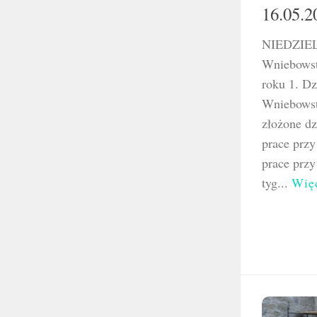
16.05.2
NIEDZIE
Wniebowst
roku 1. Dz
Wniebowst
złożone dz
prace przy
prace przy
tyg...
Wię