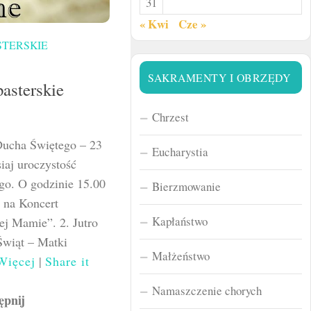
31
« Kwi
Cze »
STERSKIE
SAKRAMENTY I OBRZĘDY
asterskie
Chrzest
Ducha Świętego – 23
Eucharystia
iaj uroczystość
go. O godzinie 15.00
Bierzmowanie
 na Koncert
Kapłaństwo
ej Mamie”. 2. Jutro
Świąt – Matki
Małżeństwo
Więcej
|
Share it
Namaszczenie chorych
ępnij