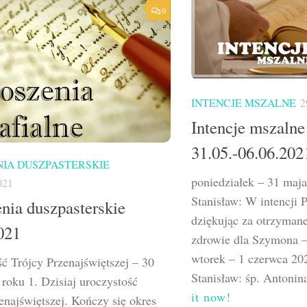
0
INTENCJE MSZALNE
2
Intencje mszalne
31.05.-06.06.202
IA DUSZPASTERSKIE
poniedziałek – 31 maj
021
Stanisław: W intencji
nia duszpasterskie
dziękując za otrzyman
021
zdrowie dla Szymona 
wtorek – 1 czerwca 2
ć Trójcy Przenajświętszej – 30
Stanisław: śp. Antonina
roku 1. Dzisiaj uroczystość
it now!
enajświętszej. Kończy się okres