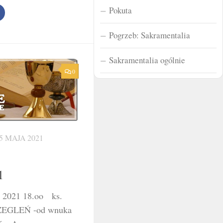
Pokuta
Pogrzeb: Sakramentalia
Sakramentalia ogólnie
0
5 MAJA 2021
1
a 2021 18.oo ks.
a ŻEGLEŃ -od wnuka