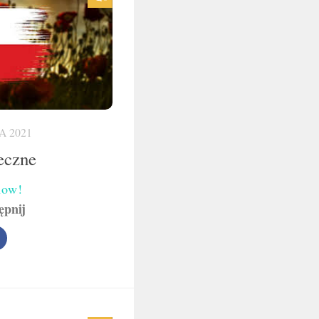
A 2021
eczne
now!
ępnij