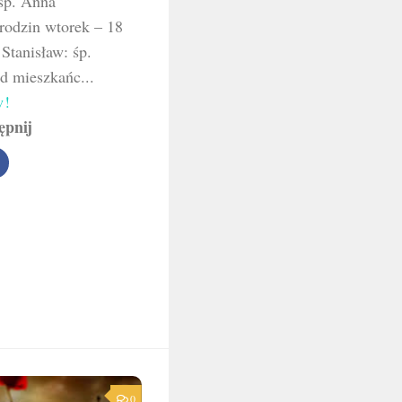
śp. Anna
odzin wtorek – 18
tanisław: śp.
 mieszkańc...
w!
ępnij
0