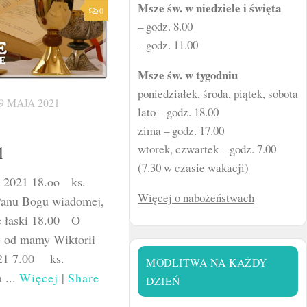
Msze św. w niedziele i święta
0
– godz. 8.00
– godz. 11.00
Msze św. w tygodniu
poniedziałek, środa, piątek, sobota
9 MAJA 2021
lato – godz. 18.00
zima – godz. 17.00
1
wtorek, czwartek – godz. 7.00
(7.30 w czasie wakacji)
a 2021 18.oo ks.
Więcej o nabożeństwach
 Panu Bogu wiadomej,
e łaski 18.00 O
– od mamy Wiktorii
021 7.00 ks.
MODLITWA NA KAŻDY
 ...
Więcej
|
Share
DZIEŃ