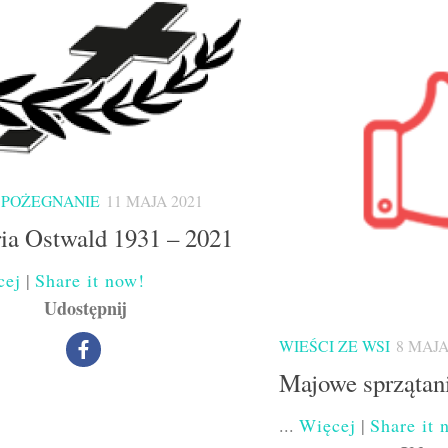
 POŻEGNANIE
11 MAJA 2021
ia Ostwald 1931 – 2021
cej
|
Share it now!
Udostępnij
WIEŚCI ZE WSI
8 MAJA
Majowe sprzątan
...
Więcej
|
Share it 