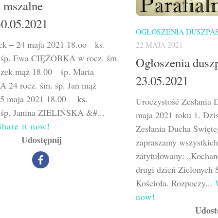
e mszalne
30.05.2021
OGŁOSZENIA DUSZPA
łek – 24 maja 2021 18.oo ks.
22 MAJA 2021
: śp. Ewa CIĘŻOBKA w rocz. śm.
Ogłoszenia duszp
iszek mąż 18.00 śp. Maria
23.05.2021
24 rocz. śm. śp. Jan mąż
25 maja 2021 18.00 ks.
Uroczystość Zesłania 
: śp. Janina ZIELIŃSKA &#...
maja 2021 roku 1. Dzis
Share it now!
Zesłania Ducha Święte
Udostępnij
zapraszamy wszystkich
zatytułowany: „Kochan
drugi dzień Zielonych 
Kościoła. Rozpoczy...
now!
Udost