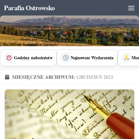
Parafia Ostrowsko
Skip to content
Godziny nabożeństw
Najnowsze Wydarzenia
Mod
MIESIĘCZNE ARCHIWUM:
GRUDZIEŃ 2022