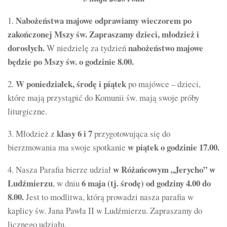
N
abożeństwa majowe odprawiamy wieczorem po
1.
zakończonej Mszy św.
Zapraszamy dzieci, młodzież i
dorosłych.
nabożeństwo majowe
W niedzielę za tydzień
będzie po Mszy św. o godzinie 8.00.
W poniedziałek, środę i piątek
2.
po majówce – dzieci,
które mają przystąpić do Komunii św. mają swoje próby
liturgiczne.
klasy 6 i 7
3. Młodzież z
przygotowująca się do
w piątek o godzinie 17.00.
bierzmowania ma swoje spotkanie
w Różańcowym „Jerycho” w
4. Nasza Parafia bierze udział
Ludźmierzu
6 maja (tj. środę) od godziny 4.00 do
, w dniu
8.00.
Jest to modlitwa, którą prowadzi nasza parafia w
kaplicy św. Jana Pawła II w Ludźmierzu. Zapraszamy do
licznego udziału.