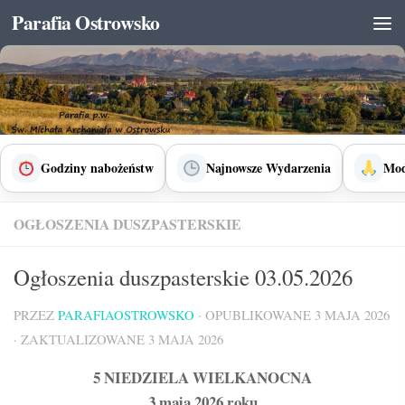
Parafia Ostrowsko
Skip to content
Godziny nabożeństw
Najnowsze Wydarzenia
Mod
OGŁOSZENIA DUSZPASTERSKIE
Ogłoszenia duszpasterskie 03.05.2026
PRZEZ
PARAFIAOSTROWSKO
· OPUBLIKOWANE
3 MAJA 2026
· ZAKTUALIZOWANE
3 MAJA 2026
5 NIEDZIELA WIELKANOCNA
3 maja 2026 roku